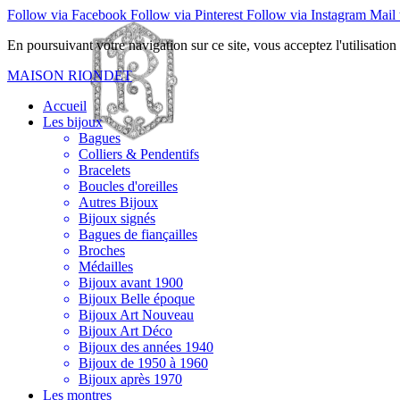
Follow via Facebook
Follow via Pinterest
Follow via Instagram
Mail 
En poursuivant votre navigation sur ce site, vous acceptez l'utilisation 
MAISON RIONDET
Accueil
Les bijoux
Bagues
Colliers & Pendentifs
Bracelets
Boucles d'oreilles
Autres Bijoux
Bijoux signés
Bagues de fiançailles
Broches
Médailles
Bijoux avant 1900
Bijoux Belle époque
Bijoux Art Nouveau
Bijoux Art Déco
Bijoux des années 1940
Bijoux de 1950 à 1960
Bijoux après 1970
Les montres