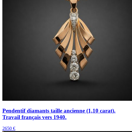
Pendentif diamants taille ancienne (1,10 carat).
Travail français vers 1940.
2650 €