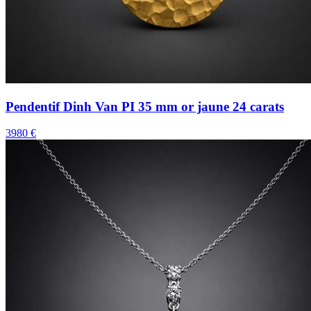
Pendentif Dinh Van PI 35 mm or jaune 24 carats
3980 €