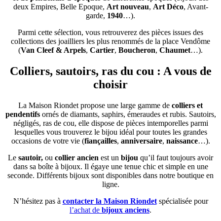
deux Empires, Belle Epoque,
Art nouveau
,
Art Déco
, Avant-
garde,
1940
…).
Parmi cette sélection, vous retrouverez des pièces issues des
collections des joailliers les plus renommés de la place Vendôme
(
Van Cleef & Arpels
,
Cartier
,
Boucheron
,
Chaumet
…).
Colliers, sautoirs, ras du cou : A vous de
choisir
La Maison Riondet propose une large gamme de
colliers et
pendentifs
ornés de diamants, saphirs, émeraudes et rubis. Sautoirs,
négligés, ras de cou, elle dispose de pièces intemporelles parmi
lesquelles vous trouverez le bijou idéal pour toutes les grandes
occasions de votre vie (
fiançailles
,
anniversaire
,
naissance
…).
Le
sautoir,
ou
collier ancien
est un
bijou
qu’il faut toujours avoir
dans sa boîte à bijoux. Il égaye une tenue chic et simple en une
seconde. Différents bijoux sont disponibles dans notre boutique en
ligne.
N’hésitez pas à
contacter la Maison Riondet
spécialisée pour
l’achat de
bijoux anciens
.