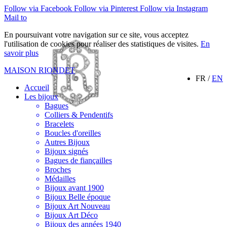
Follow via Facebook
Follow via Pinterest
Follow via Instagram
Mail to
En poursuivant votre navigation sur ce site, vous acceptez
l'utilisation de cookies pour réaliser des statistiques de visites.
En
savoir plus
MAISON RIONDET
FR /
EN
Accueil
Les bijoux
Bagues
Colliers & Pendentifs
Bracelets
Boucles d'oreilles
Autres Bijoux
Bijoux signés
Bagues de fiançailles
Broches
Médailles
Bijoux avant 1900
Bijoux Belle époque
Bijoux Art Nouveau
Bijoux Art Déco
Bijoux des années 1940