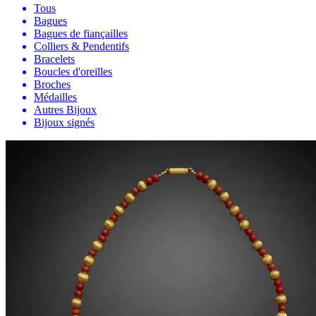
Tous
Bagues
Bagues de fiançailles
Colliers & Pendentifs
Bracelets
Boucles d'oreilles
Broches
Médailles
Autres Bijoux
Bijoux signés