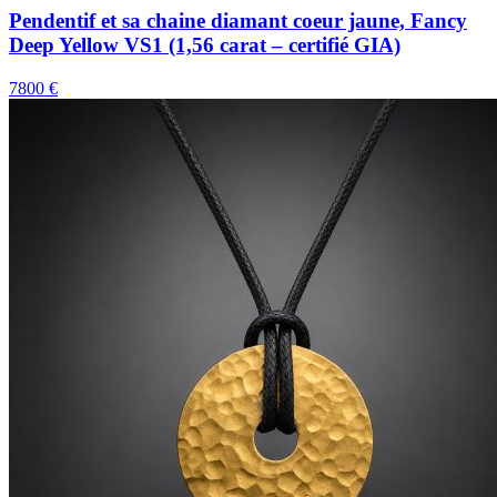
Pendentif et sa chaine diamant coeur jaune, Fancy
Deep Yellow VS1 (1,56 carat – certifié GIA)
7800 €