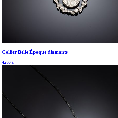
Collier Belle Époque diamants
4280 €