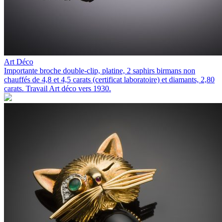
Art Déco
Importante broche double-clip, platine, 2 saphirs birmans non
chauffés de 4,8 et 4,5 carats (certificat laboratoire) et diamants, 2,80
carats. Travail Art déco vers 1930.