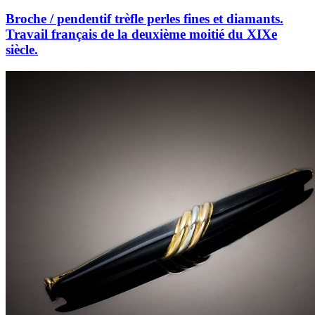
Broche / pendentif trèfle perles fines et diamants.
Travail français de la deuxième moitié du XIXe
siècle.