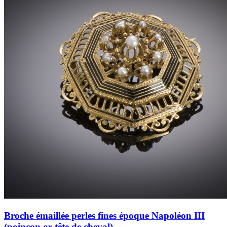
Broche émaillée perles fines époque Napoléon III
(poinçon or tête de cheval)