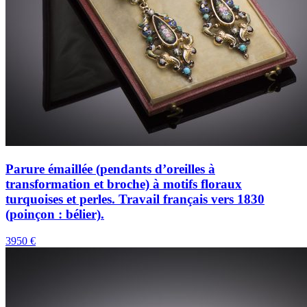
Parure émaillée (pendants d’oreilles à
transformation et broche) à motifs floraux
turquoises et perles. Travail français vers 1830
(poinçon : bélier).
3950 €