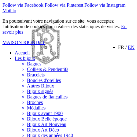
Follow via Facebook
Follow via Pinterest
Follow via Instagram
Mail to
En poursuivant votre navigation sur ce site, vous acceptez
l'utilisation de cookies pour réaliser des statistiques de visites.
En
savoir plus
MAISON RIONDET
FR /
EN
Accueil
Les bijoux
Bagues
Colliers & Pendentifs
Bracelets
Boucles d'oreilles
Autres Bijoux
Bijoux signés
Bagues de fiançailles
Broches
Médailles
Bijoux avant 1900
Bijoux Belle époque
Bijoux Art Nouveau
Bijoux Art Déco
Bijoux des années 1940