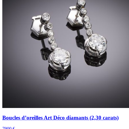
Boucles d’oreilles Art Déco diamants (2,30 carats)
7900 €