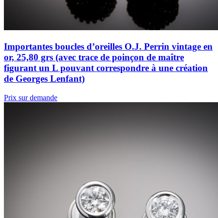
Importantes boucles d’oreilles O.J. Perrin vintage en
or, 25,80 grs (avec trace de poinçon de maître
figurant un L pouvant correspondre à une création
de Georges Lenfant)
Prix sur demande