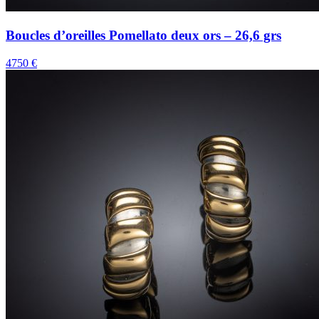
Boucles d’oreilles Pomellato deux ors – 26,6 grs
4750 €