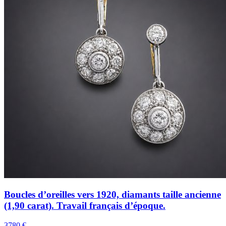
Boucles d’oreilles vers 1920, diamants taille ancienne
(1,90 carat). Travail français d’époque.
3780 €