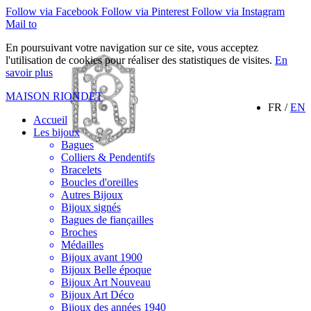
Follow via Facebook
Follow via Pinterest
Follow via Instagram
Mail to
En poursuivant votre navigation sur ce site, vous acceptez
l'utilisation de cookies pour réaliser des statistiques de visites.
En
savoir plus
MAISON RIONDET
FR /
EN
Accueil
Les bijoux
Bagues
Colliers & Pendentifs
Bracelets
Boucles d'oreilles
Autres Bijoux
Bijoux signés
Bagues de fiançailles
Broches
Médailles
Bijoux avant 1900
Bijoux Belle époque
Bijoux Art Nouveau
Bijoux Art Déco
Bijoux des années 1940