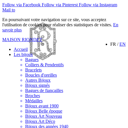
Follow via Facebook
Follow via Pinterest
Follow via Instagram
Mail to
En poursuivant votre navigation sur ce site, vous acceptez
l'utilisation de cookies pour réaliser des statistiques de visites.
En
savoir plus
MAISON RIONDET
FR /
EN
Accueil
Les bijoux
Bagues
Colliers & Pendentifs
Bracelets
Boucles d'oreilles
Autres Bijoux
Bijoux signés
Bagues de fiançailles
Broches
Médailles
Bijoux avant 1900
Bijoux Belle époque
Bijoux Art Nouveau
Bijoux Art Déco
Bijoux des années 1940