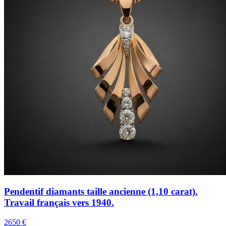
Pendentif diamants taille ancienne (1,10 carat).
Travail français vers 1940.
2650 €